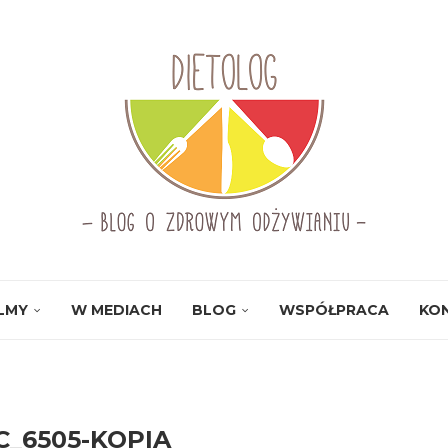
ILMY
W MEDIACH
BLOG
WSPÓŁPRACA
KO
_6505-KOPIA