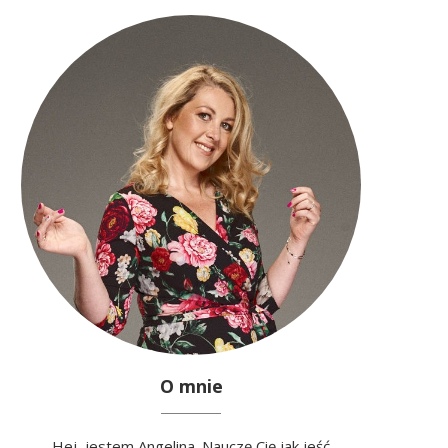
O mnie
Hej, jestem Angelina. Nauczę Cię jak jeść