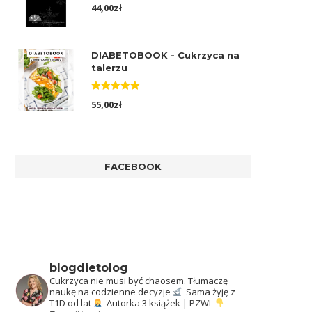
Oceniono
44,00
zł
5.00
na 5
DIABETOBOOK - Cukrzyca na
talerzu
Oceniono
55,00
zł
5.00
na 5
FACEBOOK
blogdietolog
Cukrzyca nie musi być chaosem.
Tłumaczę
naukę na codzienne decyzje
Sama żyję z
T1D od lat
Autorka 3 książek | PZWL