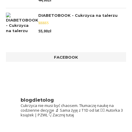
44,00
zł
5.00
na 5
DIABETOBOOK - Cukrzyca na talerzu
Oceniono
55,00
zł
5.00
na 5
FACEBOOK
blogdietolog
Cukrzyca nie musi być chaosem.
Tłumaczę naukę na
codzienne decyzje 🔬
Sama żyję z T1D od lat 👩‍⚕️
Autorka 3
książek | PZWL
👇 Zacznij tutaj