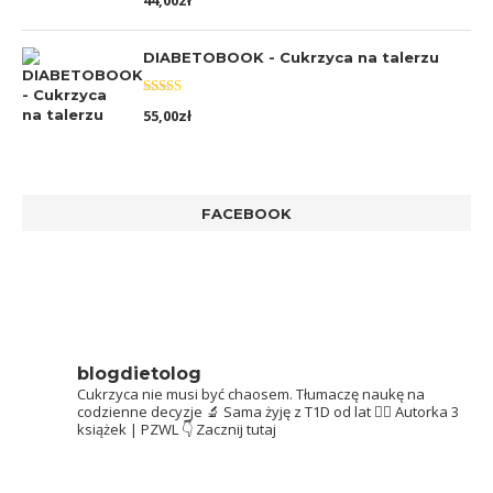
44,00
zł
5.00
na 5
DIABETOBOOK - Cukrzyca na talerzu
Oceniono
55,00
zł
5.00
na 5
FACEBOOK
blogdietolog
Cukrzyca nie musi być chaosem.
Tłumaczę naukę na
codzienne decyzje 🔬
Sama żyję z T1D od lat 👩‍⚕️
Autorka 3
książek | PZWL
👇 Zacznij tutaj