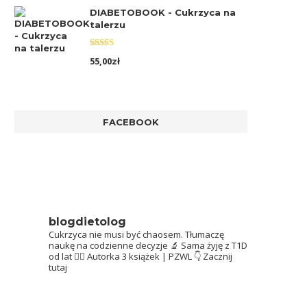
DIABETOBOOK - Cukrzyca na
talerzu
Oceniono
55,00
zł
5.00
na 5
FACEBOOK
blogdietolog
Cukrzyca nie musi być chaosem.
Tłumaczę
naukę na codzienne decyzje 🔬
Sama żyję z T1D
od lat 👩‍⚕️
Autorka 3 książek | PZWL
👇 Zacznij
tutaj