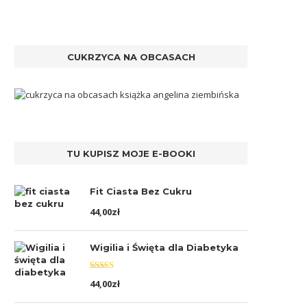
CUKRZYCA NA OBCASACH
TU KUPISZ MOJE E-BOOKI
Fit Ciasta Bez Cukru
44,00
zł
Wigilia i Święta dla Diabetyka
Oceniono
44,00
zł
5.00
na 5