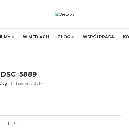
ILMY
W MEDIACH
BLOG
WSPÓŁPRACA
K
DSC_5889
olog
1 sierpnia, 2017