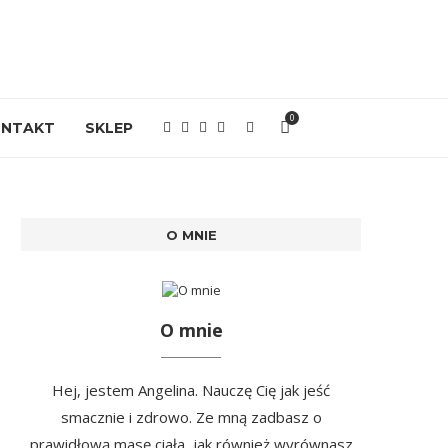
0
ONTAKT
SKLEP
O MNIE
O mnie
Hej, jestem Angelina. Nauczę Cię jak jeść
smacznie i zdrowo. Ze mną zadbasz o
prawidłową masę ciała, jak również wyrównasz