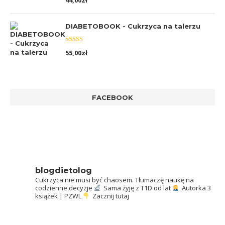
44,00
zł
5.00
na 5
DIABETOBOOK - Cukrzyca na talerzu
Oceniono
55,00
zł
5.00
na 5
FACEBOOK
blogdietolog
Cukrzyca nie musi być chaosem.
Tłumaczę naukę na
codzienne decyzje
Sama żyję z T1D od lat
Autorka 3
książek | PZWL
Zacznij tutaj