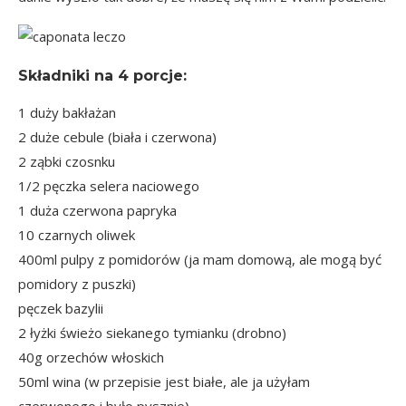
Składniki na
4 porcje
:
1 duży bakłażan
2 duże cebule (biała i czerwona)
2 ząbki czosnku
1/2 pęczka selera naciowego
1 duża czerwona papryka
10 czarnych oliwek
400ml pulpy z pomidorów (ja mam domową, ale mogą być
pomidory z puszki)
pęczek bazylii
2 łyżki świeżo siekanego tymianku (drobno)
40g orzechów włoskich
50ml wina (w przepisie jest białe, ale ja użyłam