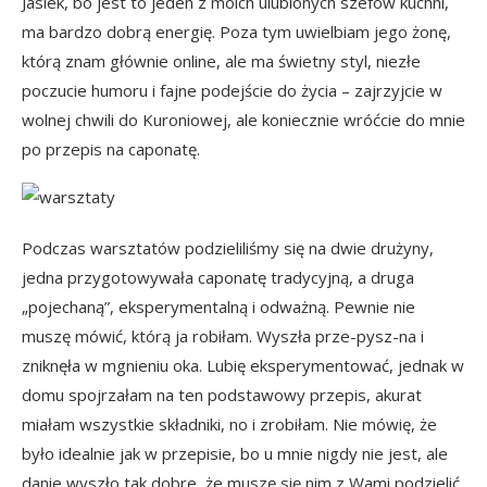
Jasiek, bo jest to jeden z moich ulubionych szefów kuchni,
ma bardzo dobrą energię. Poza tym uwielbiam jego żonę,
którą znam głównie online, ale ma świetny styl, niezłe
poczucie humoru i fajne podejście do życia – zajrzyjcie w
wolnej chwili do
Kuroniowej
, ale koniecznie wróćcie do mnie
po przepis na caponatę.
Podczas warsztatów podzieliliśmy się na dwie drużyny,
jedna przygotowywała caponatę tradycyjną, a druga
„pojechaną”, eksperymentalną i odważną. Pewnie nie
muszę mówić, którą ja robiłam. Wyszła prze-pysz-na i
zniknęła w mgnieniu oka. Lubię eksperymentować, jednak w
domu spojrzałam na ten podstawowy przepis, akurat
miałam wszystkie składniki, no i zrobiłam. Nie mówię, że
było idealnie jak w przepisie, bo u mnie nigdy nie jest, ale
danie wyszło tak dobre, że muszę się nim z Wami podzielić.