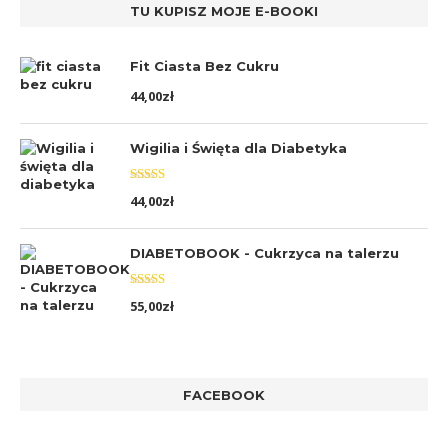
TU KUPISZ MOJE E-BOOKI
Fit Ciasta Bez Cukru
44,00
zł
Wigilia i Święta dla Diabetyka
Oceniono
44,00
zł
5.00
na 5
DIABETOBOOK - Cukrzyca na talerzu
Oceniono
55,00
zł
5.00
na 5
FACEBOOK