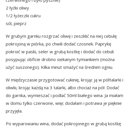
czerwonego i było pysznie)
2 łyżki oliwy
1/2 łyżeczki cukru
sól, pieprz
W grubym garnku rozgrzać oliwę i zeszklić na niej cebulę
pokrojoną w piórka, po chwili dodać czosnek. Paprykę
pokroić w paski, seler w grubą kostkę i dodać do cebuli
posypując obficie drobno siekanym tymiankiem (można
użyć suszonego). Kilka minut smażyć na średnim ogniu.
W międzyczasie przygotować cukinię, krojąc ją w półtalarki i
oliwki, krojąc każdą na 3 talarki, albo chociaż na pół. Dodać
do garnka, wymieszać i podlać 50ml białego wina. Ja miałam
w domu tylko czerwone, więc dodałam i potrawa je pięknie
przyjęła.
Po wyparowaniu wina, dodać pokrojonego w grubą kostkę