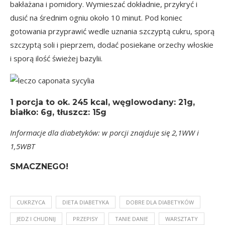
bakłażana i pomidory. Wymieszać dokładnie, przykryć i
dusić na średnim ogniu około 10 minut. Pod koniec
gotowania przyprawić wedle uznania szczyptą cukru, sporą
szczyptą soli i pieprzem, dodać posiekane orzechy włoskie
i sporą ilość świeżej bazylii.
1 porcja
to ok.
245 kcal
, węglowodany: 21g,
białko: 6g, tłuszcz: 15g
Informacje dla diabetyków: w porcji znajduje się 2,1WW i
1,5WBT
SMACZNEGO!
CUKRZYCA
DIETA DIABETYKA
DOBRE DLA DIABETYKÓW
JEDZ I CHUDNIJ
PRZEPISY
TANIE DANIE
WARSZTATY