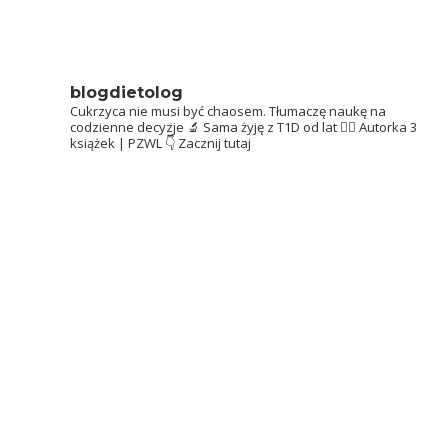
blogdietolog
Cukrzyca nie musi być chaosem.
Tłumaczę naukę na
codzienne decyzje 🔬
Sama żyję z T1D od lat 👩‍⚕️
Autorka 3
książek | PZWL
👇 Zacznij tutaj