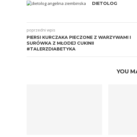
DIETOLOG
poprzedni wpis
PIERSI KURCZAKA PIECZONE Z WARZYWAMI I
SURÓWKA Z MŁODEJ CUKINII
#TALERZDIABETYKA
YOU M