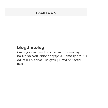
FACEBOOK
blogdietolog
Cukrzyca nie musi być chaosem.
Tłumaczę
naukę na codzienne decyzje 🔬
Sama żyję z T1D
od lat 👩‍⚕️
Autorka 3 książek | PZWL
👇 Zacznij
tutaj