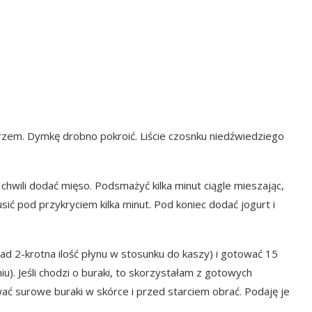
ierzem. Dymkę drobno pokroić. Liście czosnku niedźwiedziego
po chwili dodać mięso. Podsmażyć kilka minut ciągle mieszając,
ić pod przykryciem kilka minut. Pod koniec dodać jogurt i
ad 2-krotna ilość płynu w stosunku do kaszy) i gotować 15
u). Jeśli chodzi o buraki, to skorzystałam z gotowych
ać surowe buraki w skórce i przed starciem obrać. Podaję je