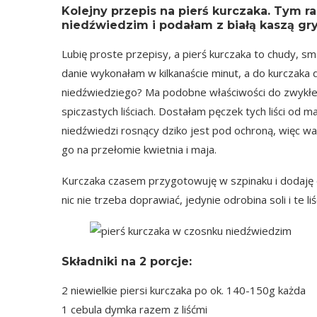
Kolejny przepis na pierś kurczaka. Tym 
niedźwiedzim i podałam z białą kaszą g
Lubię proste przepisy, a pierś kurczaka to chudy, 
danie wykonałam w kilkanaście minut, a do kurczaka
niedźwiedziego? Ma podobne właściwości do zwykłego
spiczastych liściach. Dostałam pęczek tych liści od m
niedźwiedzi rosnący dziko jest pod ochroną, więc w
go na przełomie kwietnia i maja.
Kurczaka czasem przygotowuję w szpinaku i dodaję 
nic nie trzeba doprawiać, jedynie odrobina soli i te li
Składniki na
2 porcje
:
2 niewielkie piersi kurczaka po ok. 140-150g każda
1 cebula dymka razem z liśćmi