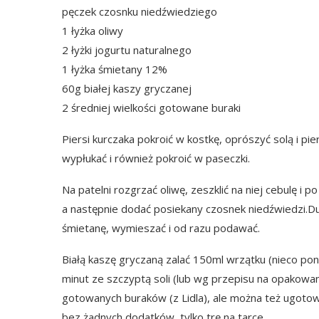
pęczek czosnku niedźwiedziego
1 łyżka oliwy
2 łyżki jogurtu naturalnego
1 łyżka śmietany 12%
60g białej kaszy gryczanej
2 średniej wielkości gotowane buraki
Piersi kurczaka pokroić w kostkę, oprószyć solą i p
wypłukać i również pokroić w paseczki.
Na patelni rozgrzać oliwę, zeszklić na niej cebulę i 
a następnie dodać posiekany czosnek niedźwiedzi.Dus
śmietanę, wymieszać i od razu podawać.
Białą kaszę gryczaną zalać 150ml wrzątku (nieco pon
minut ze szczyptą soli (lub wg przepisu na opakowani
gotowanych buraków (z Lidla), ale można też ugotow
bez żadnych dodatków, tylko trę na tarce.