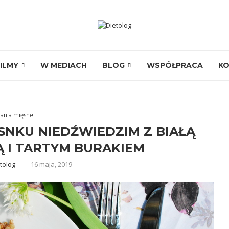
ILMY
W MEDIACH
BLOG
WSPÓŁPRACA
K
ania mięsne
SNKU NIEDŹWIEDZIM Z BIAŁĄ
 I TARTYM BURAKIEM
tolog
16 maja, 2019