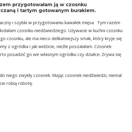
razem przygotowałam ją w czosnku
ryczaną i tartym gotowanym burakiem.
smaczny i szybki w przygotowaniu kawałek mięsa. Tym razem
 dodałam czosnku niedźwiedziego. Używacie w kuchni czosnku
 czosnku, ale ma nieco delikatniejszy smak, który kryje się
amy z ogródka i jak widzicie, nieźle poszalałam. Czosnek
arto posadzić go we własnym ogródku czy działce. Zrywa się
do niego zwykły czosnek. Mając czosnek niedźwiedzi, niemal
ście robią robotę.