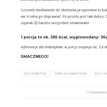
Czosnek niedźwiedzi do złudzenia przypomina tu bar
nie trzeba go doprawiać. Po prostu jest taki dobry. 
szpinak 😉 bardzo wszystkim smakowało!
1 porcja
to ok.
385 kcal
, węglowodany: 36g,
Informacje dla diabetyków: w porcji znajduje się 3,6 
SMACZNEGO!
DIETA DIABETYKA
DOBRE DLA DIABETYKÓW
JEDZ I CH
0 Komentar