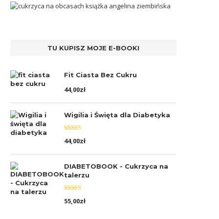
TU KUPISZ MOJE E-BOOKI
Fit Ciasta Bez Cukru
44,00
zł
Wigilia i Święta dla Diabetyka
Oceniono
44,00
zł
5.00
na 5
DIABETOBOOK - Cukrzyca na
talerzu
Oceniono
55,00
zł
5.00
na 5