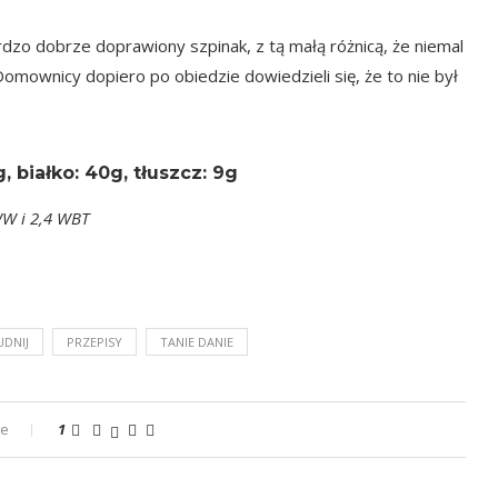
dzo dobrze doprawiony szpinak, z tą małą różnicą, że niemal
Domownicy dopiero po obiedzie dowiedzieli się, że to nie był
 białko: 40g, tłuszcz: 9g
WW i 2,4 WBT
UDNIJ
PRZEPISY
TANIE DANIE
ze
1