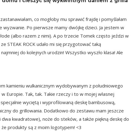
 domu i cieszyć się wykwintnym daniem z grilla
ę zastanawiałam, co mogłoby mu sprawić frajdę i pomyślałam
uże wyzwanie. Po pierwsze mamy dwójkę dzieci. Ja jestem w
młode (albo razem z nimi). A po trzecie Tomek często jeździ w
i ze
STEAK ROCK
udało mi się przygotować taką
najmniej do kolejnych urodzin! Wszystko wyszło klasa! Ale
alnym kamieniu wulkanicznym wydobywanym z południowego
 Europie. Tak, tak. Takie rzeczy i to w mojej własnej
a specjalnie wyciętą i wyprofilowaną deskę bambusową,
niczny do grillowania. Dodatkowo do zestawu mam jeszcze
(i dwa kwadratowe), noże do steków, a także piękną deskę do
, że produkty są z moim logotypem! <3