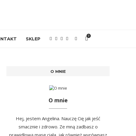
0
ONTAKT
SKLEP
O MNIE
O mnie
Hej, jestem Angelina. Nauczę Cię jak jeść
smacznie i zdrowo. Ze mną zadbasz o
prawidłową masę ciała, jak również wyrównasz