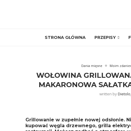
STRONA GŁÓWNA
PRZEPISY
F
Dania mięsne
Moim zdani
WOŁOWINA GRILLOWANA 
MAKARONOWA SAŁATKA
written by
Dietolo
Grillowanie w zupełnie nowej odsłonie. Ni
kupować węgla drzewnego, grilla elektry