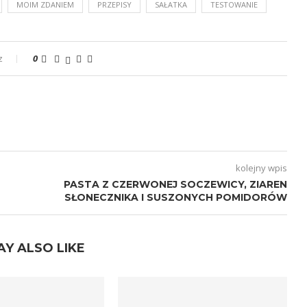
MOIM ZDANIEM
PRZEPISY
SAŁATKA
TESTOWANIE
z
0
kolejny wpis
PASTA Z CZERWONEJ SOCZEWICY, ZIAREN
SŁONECZNIKA I SUSZONYCH POMIDORÓW
AY ALSO LIKE