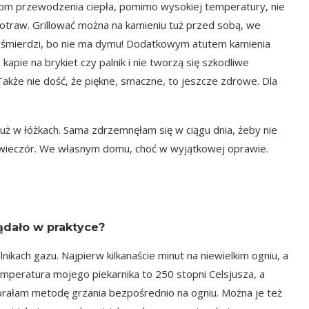
iom przewodzenia ciepła, pomimo wysokiej temperatury, nie
otraw. Grillować można na kamieniu tuż przed sobą, we
nie śmierdzi, bo nie ma dymu! Dodatkowym atutem kamienia
 kapie na brykiet czy palnik i nie tworzą się szkodliwe
 Także nie dość, że piękne, smaczne, to jeszcze zdrowe. Dla
 już w łóżkach. Sama zdrzemnęłam się w ciągu dnia, żeby nie
y wieczór. We własnym domu, choć w wyjątkowej oprawie.
ądało w praktyce?
kach gazu. Najpierw kilkanaście minut na niewielkim ogniu, a
emperatura mojego piekarnika to 250 stopni Celsjusza, a
brałam metodę grzania bezpośrednio na ogniu. Można je też