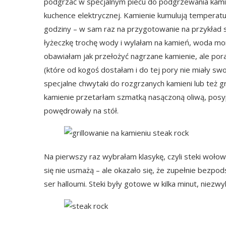
podgrzać w specjalnym piecu do podgrzewania kamie
kuchence elektrycznej. Kamienie kumulują temperatur
godziny – w sam raz na przygotowanie na przykład 
łyżeczkę trochę wody i wylałam na kamień, woda mo
obawiałam jak przełożyć nagrzane kamienie, ale por
(które od kogoś dostałam i do tej pory nie miały s
specjalne
chwytaki do rozgrzanych kamieni
lub też 
kamienie przetarłam szmatką nasączoną oliwą, posy
powędrowały na stół.
Na pierwszy raz wybrałam klasykę, czyli steki wołow
się nie usmażą – ale okazało się, że zupełnie bezpo
ser halloumi. Steki były gotowe w kilka minut, niezw