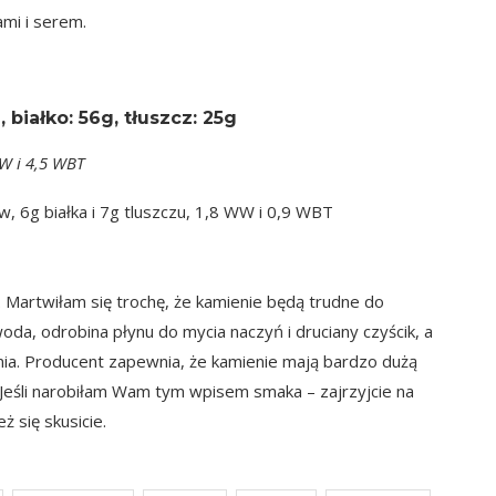
ami i serem.
 białko: 56g, tłuszcz: 25g
WW i 4,5 WBT
, 6g białka i 7g tluszczu, 1,8 WW i 0,9 WBT
 Martwiłam się trochę, że kamienie będą trudne do
woda, odrobina płynu do mycia naczyń i
druciany czyścik
, a
nia. Producent zapewnia, że kamienie mają bardzo dużą
. Jeśli narobiłam Wam tym wpisem smaka – zajrzyjcie na
ż się skusicie.