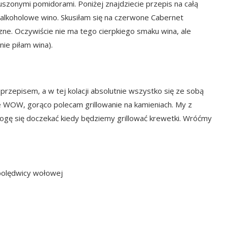
zonymi pomidorami. Poniżej znajdziecie przepis na całą
ezalkoholowe wino. Skusiłam się na czerwone Cabernet
zne. Oczywiście nie ma tego cierpkiego smaku wina, ale
ie piłam wina).
przepisem, a w tej kolacji absolutnie wszystko się ze sobą
e WOW, gorąco polecam grillowanie na kamieniach. My z
ogę się doczekać kiedy będziemy grillować krewetki. Wróćmy
 polędwicy wołowej