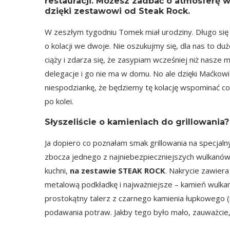
restauracji. Możesz zadbać o atmosferę w
dzięki zestawowi od Steak Rock.
W zeszłym tygodniu
Tomek
miał urodziny. Długo si
o kolacji we dwoje. Nie oszukujmy się, dla nas to d
ciąży i zdarza się, że zasypiam wcześniej niż nasze 
delegacje i go nie ma w domu. No ale dzięki Maćkow
niespodziankę, że będziemy tę kolację wspominać co 
po kolei.
Słyszeliście o kamieniach do grillowania?
Ja dopiero co poznałam smak grillowania na specj
zbocza jednego z najniebezpieczniejszych wulkanów w
kuchni,
na zestawie STEAK ROCK
. Nakrycie zawier
metalową podkładkę i najważniejsze – kamień wulka
prostokątny talerz z czarnego kamienia łupkowego 
podawania potraw. Jakby tego było mało, zauważcie