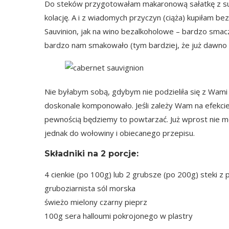
Do steków przygotowałam makaronową sałatkę z sus
kolację. A i z wiadomych przyczyn (ciąża) kupiłam b
Sauvinion, jak na wino bezalkoholowe – bardzo smac
bardzo nam smakowało (tym bardziej, że już dawno n
Nie byłabym sobą, gdybym nie podzieliła się z Wami 
doskonale komponowało. Jeśli zależy Wam na efekci
pewnością będziemy to powtarzać. Już wprost nie m
jednak do wołowiny i obiecanego przepisu.
Składniki na
2 porcje
:
4 cienkie (po 100g) lub 2 grubsze (po 200g) steki z
gruboziarnista sól morska
świeżo mielony czarny pieprz
100g sera halloumi pokrojonego w plastry