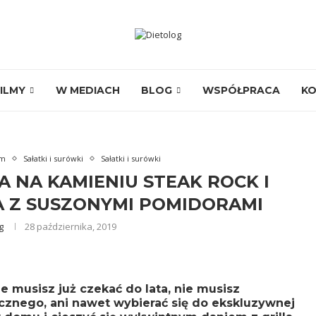
ILMY
W MEDIACH
BLOG
WSPÓŁPRACA
K
em
Sałatki i surówki
Sałatki i surówki
NA KAMIENIU STEAK ROCK I
 Z SUSZONYMI POMIDORAMI
g
28 października, 2019
e musisz już czekać do lata, nie musisz
cznego, ani nawet wybierać się do ekskluzywnej