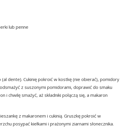
erki lub penne
l dente). Cukinię pokroić w kostkę (nie obierać), pomidory
ę podsmażyć z suszonymi pomidorami, doprawić do smaku
 i chwilę smażyć, aż składniki połączą się, a makaron
 mieszankę z makaronem i cukinią. Gruszkę pokroić w
erzchu posypać kiełkami i prażonymi ziarnami słonecznika.