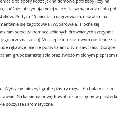
ni (ale to spory koszt jak na domowe potrzeby) czy na
ę i później utrzymują mniej więcej tą samą przez około pół
steków. Po tych 45 minutach nagrzewania, nabrałam na
mentalnie się zagotowała i wyparowała. Trochę się
adziłam sobie za pomocą solidnych drewnianych szczypiec
wojego przeznaczenia). W sklepie internetowym dostępne są
grube
rękawice
, ale nie pomyślałam o tym zawczasu. Gorące
pałam gruboziarnistą solą oraz świeżo mielonym pieprzem i
e. Wybrałam niezbyt grube plastry mięsa, bo bałam się, że
dstawnie. Na kamienie powędrował też pokrojony w plasterki
ykle soczyste i aromatyczne.