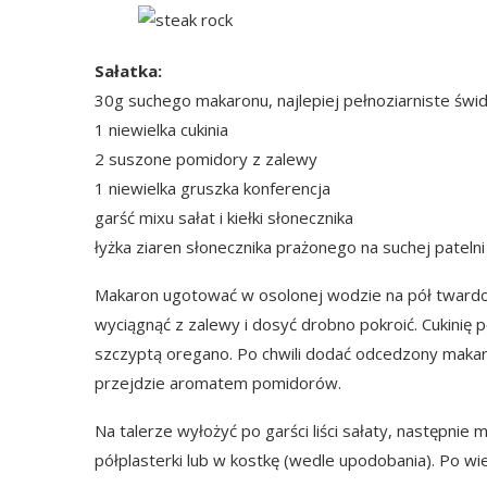
Sałatka:
30g suchego makaronu, najlepiej pełnoziarniste świd
1 niewielka cukinia
2 suszone pomidory z zalewy
1 niewielka gruszka konferencja
garść mixu sałat i kiełki słonecznika
łyżka ziaren słonecznika prażonego na suchej patelni
Makaron ugotować w osolonej wodzie na pół twardo (a
wyciągnąć z zalewy i dosyć drobno pokroić. Cukini
szczyptą oregano. Po chwili dodać odcedzony makaron
przejdzie aromatem pomidorów.
Na talerze wyłożyć po garści liści sałaty, następnie
półplasterki lub w kostkę (wedle upodobania). Po wi