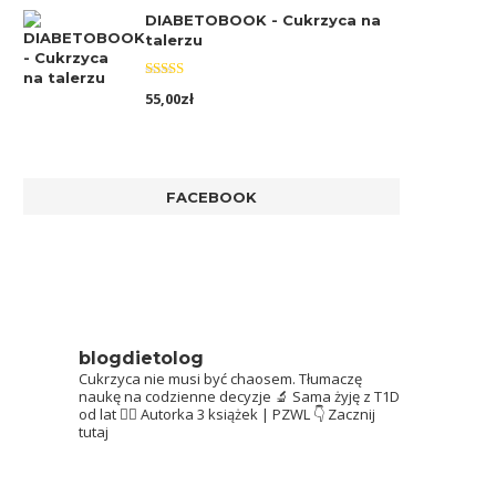
DIABETOBOOK - Cukrzyca na
talerzu
Oceniono
55,00
zł
5.00
na 5
FACEBOOK
blogdietolog
Cukrzyca nie musi być chaosem.
Tłumaczę
naukę na codzienne decyzje 🔬
Sama żyję z T1D
od lat 👩‍⚕️
Autorka 3 książek | PZWL
👇 Zacznij
tutaj