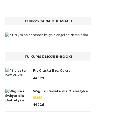
CUKRZYCA NA OBCASACH
TU KUPISZ MOJE E-BOOKI
Fit Ciasta Bez Cukru
44,00
zł
Wigilia i Święta dla Diabetyka
Oceniono
44,00
zł
5.00
na 5