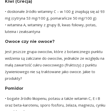
Kiwi
(Grecja)
• doskonałe źródło witaminy C – w 100 g znajdują się aż 93
mg (cytryna 53 mg/100 g, pomarańcze 50 mg/100 g)
• witamina A, witaminy z grupy B, kwas foliowy, potas,
luteina i zeaksantyna
Owoce czy nie owoce?
Jest jeszcze grupa owoców, które z botanicznego punktu
widzenia są zaliczane do owoców, jednakże ze względu na
małą zawartość cukru owocowego (
fruktozy
) z punktu
żywieniowego nie są traktowane jako owoce. Jakie to
produkty?
Pomidor
• bogate źródło likopenu, potasu a także witamin C, E i B
oraz beta-karotenu, sporo fosforu, żelaza, magnezu, cynku