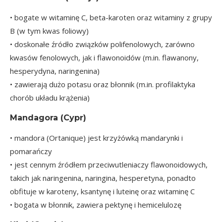
• bogate w witaminę C, beta-karoten oraz witaminy z grupy
B (w tym kwas foliowy)
• doskonałe źródło związków polifenolowych, zarówno
kwasów fenolowych, jak i flawonoidów (m.in. flawanony,
hesperydyna, naringenina)
• zawierają dużo potasu oraz błonnik (m.in. profilaktyka
chorób układu krążenia)
Mandagora
(Cypr)
• mandora (Ortanique) jest krzyżówką mandarynki i
pomarańczy
• jest cennym źródłem przeciwutleniaczy flawonoidowych,
takich jak naringenina, naringina, hesperetyna, ponadto
obfituje w karoteny, ksantynę i luteinę oraz witaminę C
• bogata w błonnik, zawiera pektynę i hemicelulozę