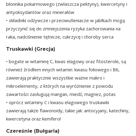
błonnika pokarmowego (zwłaszcza pektyny), kwercetyny i
antyoksydantów oraz minerałów
• składniki odżywcze i przeciwutleniacze w jabłkach mogą
przyczynić się do zmniejszenia ryzyka zachorowania na
raka, nadciśnienie tętnicze, cukrzycę i choroby serca
Truskawki
(Grecja)
• bogate w witaminę C, kwas elagowy oraz fitosterole, są
również źródłem innych witamin: kwasu foliowego i B6,
zawierają praktycznie wszystkie ważne makro i
mikroelementy, z których na wyróżnienie z powodu
zawartości zasługują mangan, miedź, magnez, potas
• oprócz witaminy C i kwasu elagowego truskawki
zawierają także flawonoidy, takie jak: antocyjany, katechiny,
kwercetyna oraz kemferol
Czereśnie
(Bułgaria)