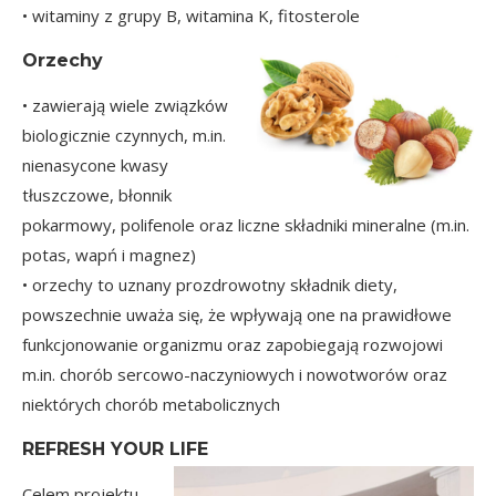
• witaminy z grupy B, witamina K, fitosterole
Orzechy
• zawierają wiele związków
biologicznie czynnych, m.in.
nienasycone kwasy
tłuszczowe, błonnik
pokarmowy, polifenole oraz liczne składniki mineralne (m.in.
potas, wapń i magnez)
• orzechy to uznany prozdrowotny składnik diety,
powszechnie uważa się, że wpływają one na prawidłowe
funkcjonowanie organizmu oraz zapobiegają rozwojowi
m.in. chorób sercowo-naczyniowych i nowotworów oraz
niektórych chorób metabolicznych
REFRESH YOUR LIFE
Celem projektu