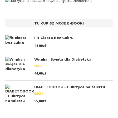
TU KUPISZ MOJE E-BOOKI
Fit Ciasta Bez Cukru
44,00
zł
Wigilia i Święta dla Diabetyka
Oceniono
44,00
zł
5.00
na 5
DIABETOBOOK - Cukrzyca na talerzu
Oceniono
55,00
zł
5.00
na 5