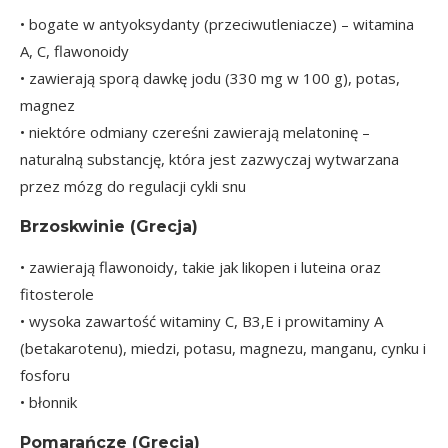
• bogate w antyoksydanty (przeciwutleniacze) – witamina
A, C, flawonoidy
• zawierają sporą dawkę jodu (330 mg w 100 g), potas,
magnez
• niektóre odmiany czereśni zawierają melatoninę –
naturalną substancję, która jest zazwyczaj wytwarzana
przez mózg do regulacji cykli snu
Brzoskwinie
(Grecja)
• zawierają flawonoidy, takie jak likopen i luteina oraz
fitosterole
• wysoka zawartość witaminy C, B3,E i prowitaminy A
(betakarotenu), miedzi, potasu, magnezu, manganu, cynku i
fosforu
• błonnik
Pomarańcze
(Grecja)