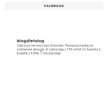
FACEBOOK
blogdietolog
Cukrzyca nie musi być chaosem.
Tłumaczę naukę na
codzienne decyzje 🔬
Sama żyję z T1D od lat 👩‍⚕️
Autorka 3
książek | PZWL
👇 Zacznij tutaj