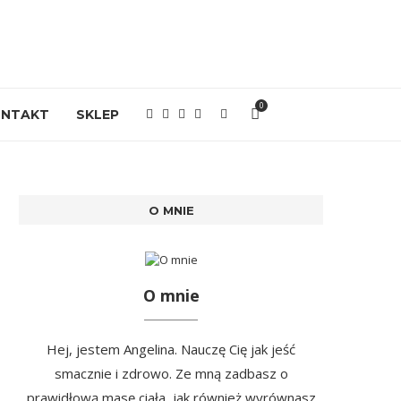
0
ONTAKT
SKLEP
O MNIE
O mnie
Hej, jestem Angelina. Nauczę Cię jak jeść
smacznie i zdrowo. Ze mną zadbasz o
prawidłową masę ciała, jak również wyrównasz