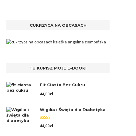
CUKRZYCA NA OBCASACH
TU KUPISZ MOJE E-BOOKI
Fit Ciasta Bez Cukru
44,00
zł
Wigilia i Święta dla Diabetyka
Oceniono
44,00
zł
5.00
na 5