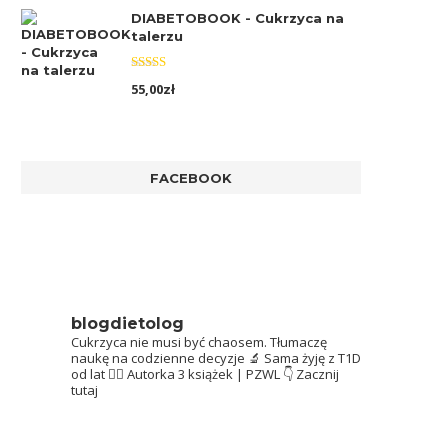
DIABETOBOOK - Cukrzyca na
talerzu
Oceniono
55,00
zł
5.00
na 5
FACEBOOK
blogdietolog
Cukrzyca nie musi być chaosem.
Tłumaczę
naukę na codzienne decyzje 🔬
Sama żyję z T1D
od lat 👩‍⚕️
Autorka 3 książek | PZWL
👇 Zacznij
tutaj