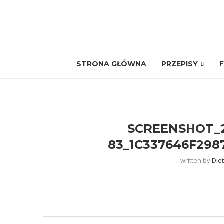
STRONA GŁÓWNA
PRZEPISY
F
SCREENSHOT_20
83_1C337646F298
written by
Die