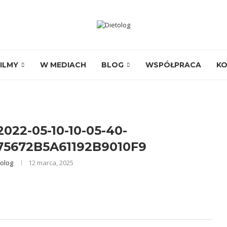
ILMY
W MEDIACH
BLOG
WSPÓŁPRACA
K
22-05-10-10-05-40-
75672B5A61192B9010F9
tolog
12 marca, 2025