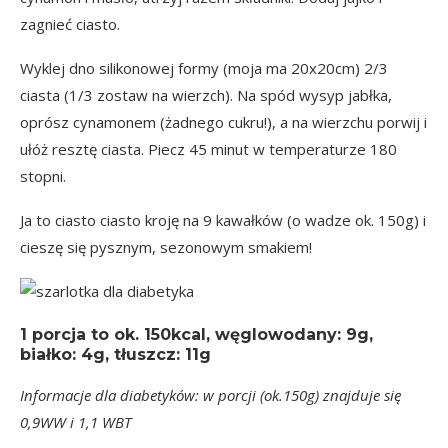
zagnieć ciasto.
Wyklej dno silikonowej formy (moja ma 20x20cm) 2/3
ciasta (1/3 zostaw na wierzch). Na spód wysyp jabłka,
oprósz cynamonem (żadnego cukru!), a na wierzchu porwij i
ułóż resztę ciasta. Piecz 45 minut w temperaturze 180
stopni.
Ja to ciasto ciasto kroję na 9 kawałków (o wadze ok. 150g) i
cieszę się pysznym, sezonowym smakiem!
1 porcja
to ok.
150kcal
, węglowodany: 9g,
białko: 4g, tłuszcz: 11g
Informacje dla diabetyków: w porcji (ok.150g) znajduje się
0,9WW i 1,1 WBT