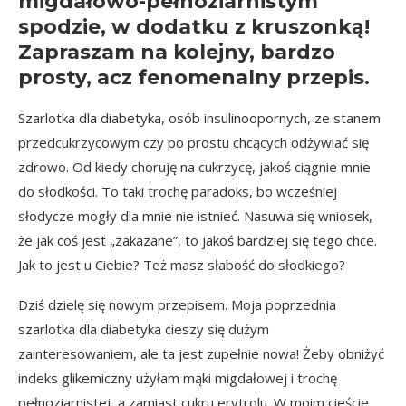
migdałowo-pełnoziarnistym
spodzie, w dodatku z kruszonką!
Zapraszam na kolejny, bardzo
prosty, acz fenomenalny przepis.
Szarlotka dla diabetyka, osób insulinoopornych, ze stanem
przedcukrzycowym czy po prostu chcących odżywiać się
zdrowo. Od kiedy choruję na cukrzycę, jakoś ciągnie mnie
do słodkości. To taki trochę paradoks, bo wcześniej
słodycze mogły dla mnie nie istnieć. Nasuwa się wniosek,
że jak coś jest „zakazane”, to jakoś bardziej się tego chce.
Jak to jest u Ciebie? Też masz słabość do słodkiego?
Dziś dzielę się nowym przepisem. Moja poprzednia
szarlotka dla diabetyka
cieszy się dużym
zainteresowaniem, ale ta jest zupełnie nowa! Żeby obniżyć
indeks glikemiczny użyłam mąki migdałowej i trochę
pełnoziarnistej, a zamiast cukru erytrolu. W moim cieście