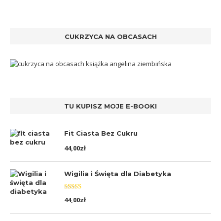
CUKRZYCA NA OBCASACH
TU KUPISZ MOJE E-BOOKI
Fit Ciasta Bez Cukru
44,00
zł
Wigilia i Święta dla Diabetyka
Oceniono
44,00
zł
5.00
na 5