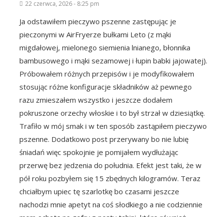
22 czerwca, 2026 - 8:25 pm
Ja odstawiłem pieczywo pszenne zastępując je
pieczonymi w AirFryerze bułkami Leto (z mąki
migdałowej, mielonego siemienia lnianego, błonnika
bambusowego i mąki sezamowej i łupin babki jajowatej).
Próbowałem różnych przepisów i je modyfikowałem
stosując różne konfiguracje składników aż pewnego
razu zmieszałem wszystko i jeszcze dodałem
pokruszone orzechy włoskie i to był strzał w dziesiątkę.
Trafiło w mój smak i w ten sposób zastąpiłem pieczywo
pszenne. Dodatkowo post przerywany bo nie lubię
śniadań więc spokojnie je pomijałem wydłużając
przerwę bez jedzenia do południa. Efekt jest taki, że w
pół roku pozbyłem się 15 zbędnych kilogramów. Teraz
chciałbym upiec tę szarlotkę bo czasami jeszcze
nachodzi mnie apetyt na coś słodkiego a nie codziennie