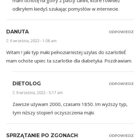
mam ochotę na gofry z pasty tahini, które również
odkryłem kiedyś szukając pomysłów w internecie.
DANUTA
ODPOWIEDZ
6 września, 2022 - 1:08 am
Witam ! jaki typ maki pelnoziarnistej uzylas do szarlotkiÉ
mam ochote upiec ta szarlotke dla diabetyka. Pozdrawiam.
DIETOLOG
ODPOWIEDZ
9 września, 2022 - 5:17 am
Zawsze używam 2000, czasami 1850. Im wyższy typ,
tym niższy stopień oczyszczenia mąki.
SPRZĄTANIE PO ZGONACH
ODPOWIEDZ