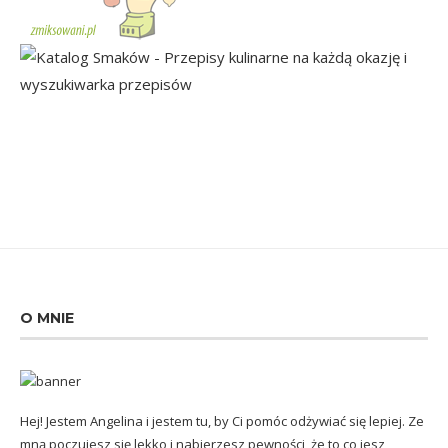
O MNIE
Hej! Jestem Angelina i jestem tu, by Ci pomóc odżywiać się lepiej. Ze
mną poczujesz się lekko i nabierzesz pewności, że to co jesz