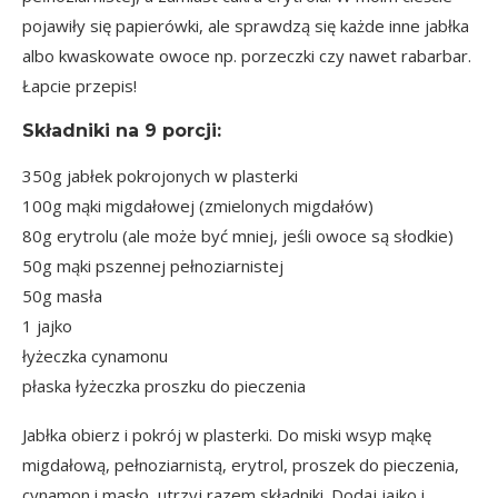
pojawiły się papierówki, ale sprawdzą się każde inne jabłka
albo kwaskowate owoce np. porzeczki czy nawet rabarbar.
Łapcie przepis!
Składniki na
9 porcji
:
350g jabłek pokrojonych w plasterki
100g mąki migdałowej (zmielonych migdałów)
80g erytrolu (ale może być mniej, jeśli owoce są słodkie)
50g mąki pszennej pełnoziarnistej
50g masła
1 jajko
łyżeczka cynamonu
płaska łyżeczka proszku do pieczenia
Jabłka obierz i pokrój w plasterki. Do miski wsyp mąkę
migdałową, pełnoziarnistą, erytrol, proszek do pieczenia,
cynamon i masło, utrzyj razem składniki. Dodaj jajko i