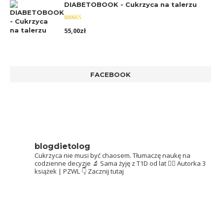
DIABETOBOOK - Cukrzyca na talerzu
Oceniono
55,00
zł
5.00
na 5
FACEBOOK
blogdietolog
Cukrzyca nie musi być chaosem.
Tłumaczę naukę na
codzienne decyzje 🔬
Sama żyję z T1D od lat 👩‍⚕️
Autorka 3
książek | PZWL
👇 Zacznij tutaj