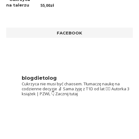
Oceniono
55,00
zł
5.00
na 5
FACEBOOK
blogdietolog
Cukrzyca nie musi być chaosem.
Tłumaczę naukę na
codzienne decyzje 🔬
Sama żyję z T1D od lat 👩‍⚕️
Autorka 3
książek | PZWL
👇 Zacznij tutaj