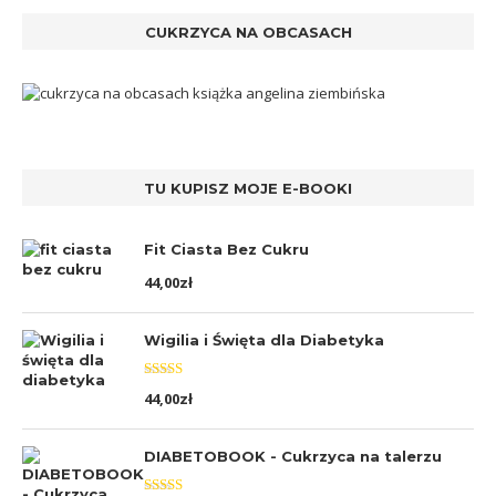
CUKRZYCA NA OBCASACH
TU KUPISZ MOJE E-BOOKI
Fit Ciasta Bez Cukru
44,00
zł
Wigilia i Święta dla Diabetyka
Oceniono
44,00
zł
5.00
na 5
DIABETOBOOK - Cukrzyca na talerzu