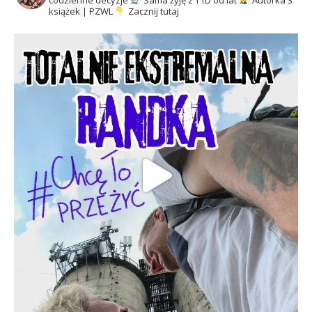
codzienne decyzje
Sama żyję z T1D od lat
Autorka 3
książek | PZWL
Zacznij tutaj