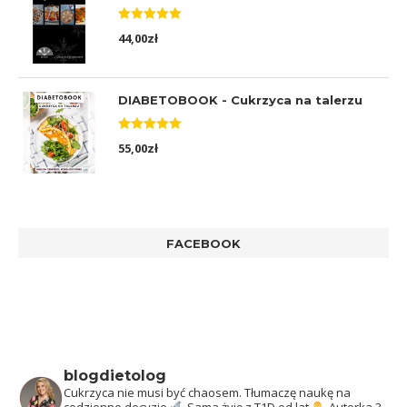
Oceniono
44,00
zł
5.00
na 5
DIABETOBOOK - Cukrzyca na talerzu
Oceniono
55,00
zł
5.00
na 5
FACEBOOK
blogdietolog
Cukrzyca nie musi być chaosem.
Tłumaczę naukę na