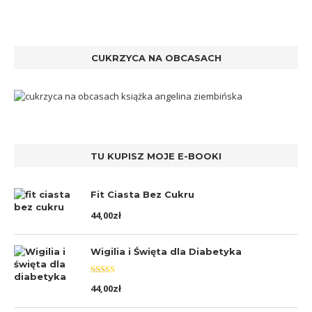
CUKRZYCA NA OBCASACH
TU KUPISZ MOJE E-BOOKI
Fit Ciasta Bez Cukru
44,00
zł
Wigilia i Święta dla Diabetyka
Oceniono
44,00
zł
5.00
na 5