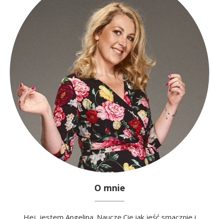
O mnie
Hej, jestem Angelina. Nauczę Cię jak jeść smacznie i