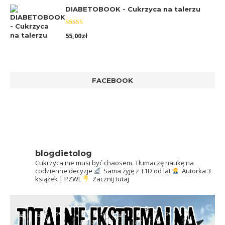
DIABETOBOOK - Cukrzyca na talerzu
Oceniono
55,00
zł
5.00
na 5
FACEBOOK
blogdietolog
Cukrzyca nie musi być chaosem.
Tłumaczę naukę na
codzienne decyzje
Sama żyję z T1D od lat
Autorka 3
książek | PZWL
Zacznij tutaj