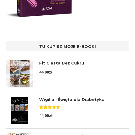
TU KUPISZ MOJE E-BOOKI
Fit Ciasta Bez Cukru
44,00
zł
Wigilia i Święta dla Diabetyka
Oceniono
44,00
zł
5.00
na 5