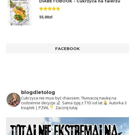
DIABETOBOOK - Cukrzyca na talerzu
Oceniono
55,00
zł
5.00
na 5
FACEBOOK
blogdietolog
Cukrzyca nie musi być chaosem.
Tłumaczę naukę na
codzienne decyzje
Sama żyję z T1D od lat
Autorka 3
książek | PZWL
Zacznij tutaj