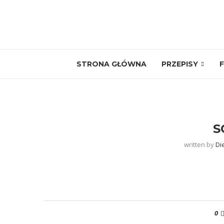
STRONA GŁÓWNA
PRZEPISY
F
S
written by
Di
0