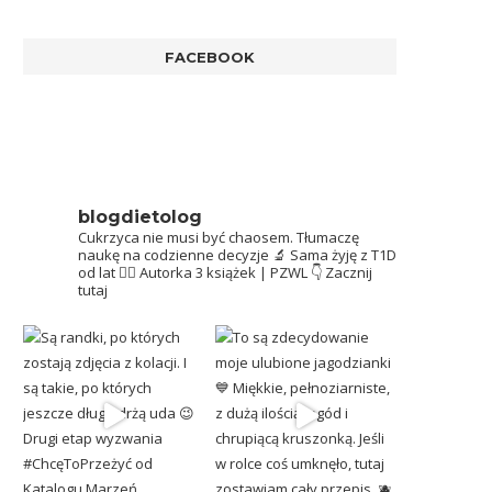
FACEBOOK
blogdietolog
Cukrzyca nie musi być chaosem.
Tłumaczę
naukę na codzienne decyzje 🔬
Sama żyję z T1D
od lat 👩‍⚕️
Autorka 3 książek | PZWL
👇 Zacznij
tutaj