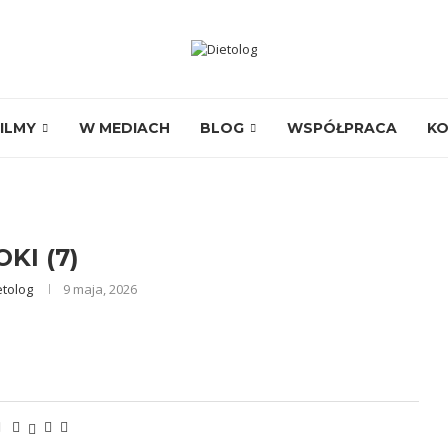
ILMY
W MEDIACH
BLOG
WSPÓŁPRACA
K
OKI (7)
etolog
9 maja, 2026