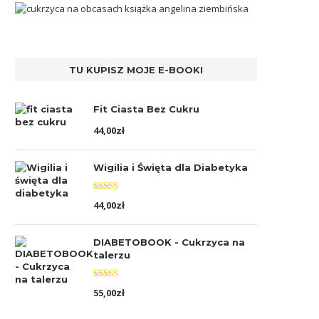
TU KUPISZ MOJE E-BOOKI
Fit Ciasta Bez Cukru
44,00
zł
Wigilia i Święta dla Diabetyka
Oceniono
44,00
zł
5.00
na 5
DIABETOBOOK - Cukrzyca na
talerzu
Oceniono
55,00
zł
5.00
na 5