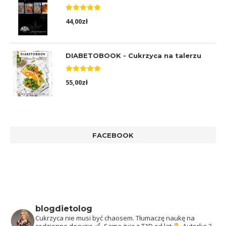
Oceniono
44,00
zł
5.00
na 5
DIABETOBOOK - Cukrzyca na talerzu
Oceniono
55,00
zł
5.00
na 5
FACEBOOK
blogdietolog
Cukrzyca nie musi być chaosem.
Tłumaczę naukę na