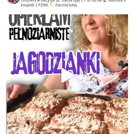
codzienne decyzje
Sama żyję z T1D od lat
Autorka 3
książek | PZWL
Zacznij tutaj