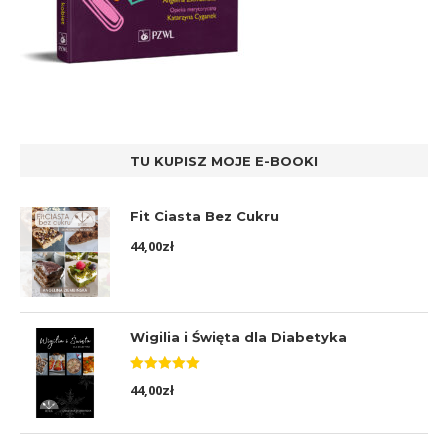
TU KUPISZ MOJE E-BOOKI
Fit Ciasta Bez Cukru
44,00
zł
Wigilia i Święta dla Diabetyka
Oceniono
44,00
zł
5.00
na 5