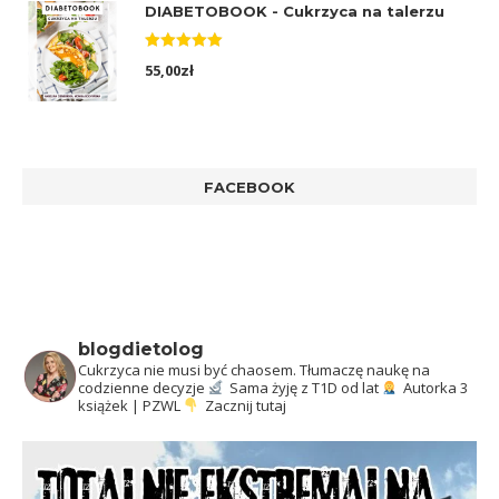
DIABETOBOOK - Cukrzyca na talerzu
Oceniono
55,00
zł
5.00
na 5
FACEBOOK
blogdietolog
Cukrzyca nie musi być chaosem.
Tłumaczę naukę na
codzienne decyzje
Sama żyję z T1D od lat
Autorka 3
książek | PZWL
Zacznij tutaj