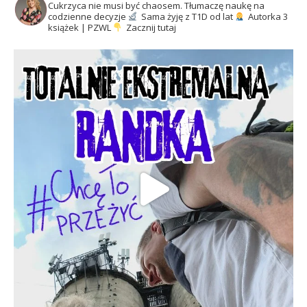
Cukrzyca nie musi być chaosem.
Tłumaczę naukę na
codzienne decyzje
Sama żyję z T1D od lat
Autorka 3
książek | PZWL
Zacznij tutaj