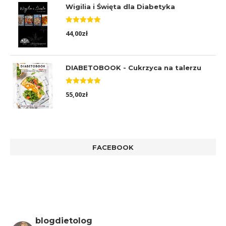
Wigilia i Święta dla Diabetyka
Oceniono
44,00
zł
5.00
na 5
DIABETOBOOK - Cukrzyca na talerzu
Oceniono
55,00
zł
5.00
na 5
FACEBOOK
blogdietolog