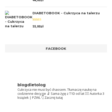
44,00
zł
5.00
na 5
DIABETOBOOK - Cukrzyca na talerzu
Oceniono
55,00
zł
5.00
na 5
FACEBOOK
blogdietolog
Cukrzyca nie musi być chaosem.
Tłumaczę naukę na
codzienne decyzje 🔬
Sama żyję z T1D od lat 👩‍⚕️
Autorka 3
książek | PZWL
👇 Zacznij tutaj