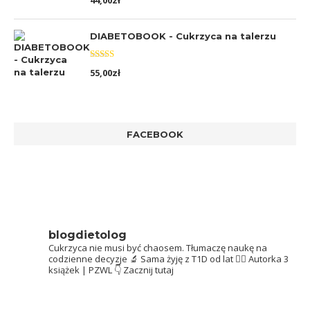
44,00
zł
5.00
na 5
DIABETOBOOK - Cukrzyca na talerzu
Oceniono
55,00
zł
5.00
na 5
FACEBOOK
blogdietolog
Cukrzyca nie musi być chaosem.
Tłumaczę naukę na
codzienne decyzje 🔬
Sama żyję z T1D od lat 👩‍⚕️
Autorka 3
książek | PZWL
👇 Zacznij tutaj