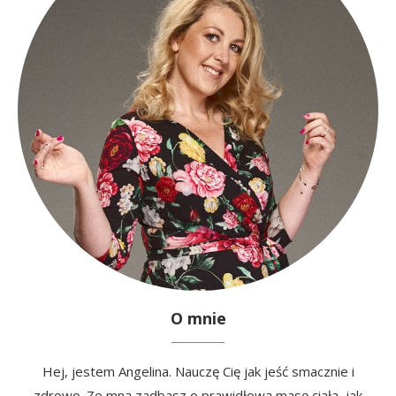
O mnie
Hej, jestem Angelina. Nauczę Cię jak jeść smacznie i
zdrowo. Ze mną zadbasz o prawidłową masę ciała, jak