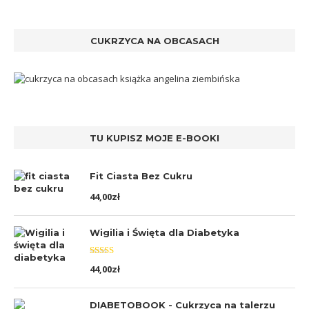
CUKRZYCA NA OBCASACH
TU KUPISZ MOJE E-BOOKI
Fit Ciasta Bez Cukru
44,00
zł
Wigilia i Święta dla Diabetyka
Oceniono
44,00
zł
5.00
na 5
DIABETOBOOK - Cukrzyca na talerzu