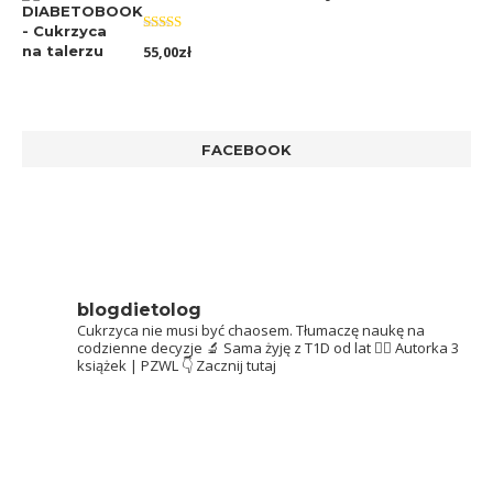
Oceniono
55,00
zł
5.00
na 5
FACEBOOK
blogdietolog
Cukrzyca nie musi być chaosem.
Tłumaczę naukę na
codzienne decyzje 🔬
Sama żyję z T1D od lat 👩‍⚕️
Autorka 3
książek | PZWL
👇 Zacznij tutaj