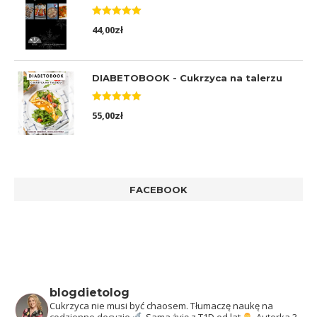
Oceniono
44,00
zł
5.00
na 5
DIABETOBOOK - Cukrzyca na talerzu
Oceniono
55,00
zł
5.00
na 5
FACEBOOK
blogdietolog
Cukrzyca nie musi być chaosem.
Tłumaczę naukę na