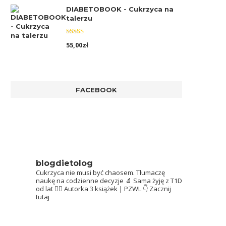
DIABETOBOOK - Cukrzyca na
talerzu
Oceniono
55,00
zł
5.00
na 5
FACEBOOK
blogdietolog
Cukrzyca nie musi być chaosem.
Tłumaczę
naukę na codzienne decyzje 🔬
Sama żyję z T1D
od lat 👩‍⚕️
Autorka 3 książek | PZWL
👇 Zacznij
tutaj