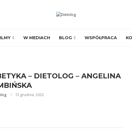
ILMY
W MEDIACH
BLOG
WSPÓŁPRACA
K
BETYKA – DIETOLOG – ANGELINA
MBIŃSKA
olog
13 grudnia, 2022