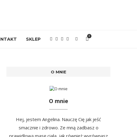
0
ONTAKT
SKLEP
O MNIE
O mnie
Hej, jestem Angelina. Nauczę Cię jak jeść
smacznie i zdrowo. Ze mną zadbasz o
prawidłową masę ciała, jak również wyrównasz