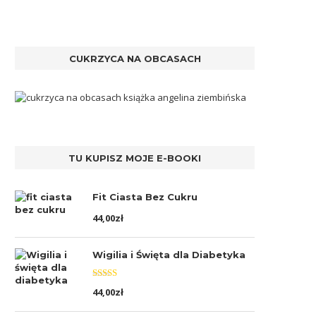
CUKRZYCA NA OBCASACH
TU KUPISZ MOJE E-BOOKI
Fit Ciasta Bez Cukru
44,00
zł
Wigilia i Święta dla Diabetyka
Oceniono
44,00
zł
5.00
na 5