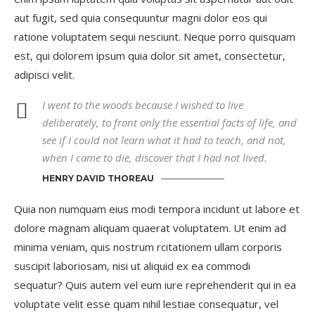
aut fugit, sed quia consequuntur magni dolor eos qui
ratione voluptatem sequi nesciunt. Neque porro quisquam
est, qui dolorem ipsum quia dolor sit amet, consectetur,
adipisci velit.
I went to the woods because I wished to live
deliberately, to front only the essential facts of life, and
see if I could not learn what it had to teach, and not,
when I came to die, discover that I had not lived.
HENRY DAVID THOREAU
Quia non numquam eius modi tempora incidunt ut labore et
dolore magnam aliquam quaerat voluptatem. Ut enim ad
minima veniam, quis nostrum rcitationem ullam corporis
suscipit laboriosam, nisi ut aliquid ex ea commodi
sequatur? Quis autem vel eum iure reprehenderit qui in ea
voluptate velit esse quam nihil lestiae consequatur, vel