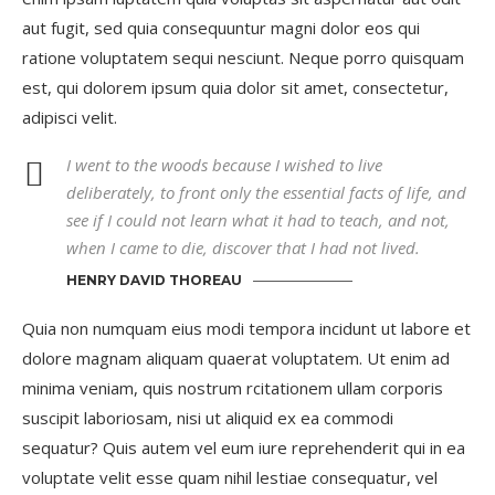
aut fugit, sed quia consequuntur magni dolor eos qui
ratione voluptatem sequi nesciunt. Neque porro quisquam
est, qui dolorem ipsum quia dolor sit amet, consectetur,
adipisci velit.
I went to the woods because I wished to live
deliberately, to front only the essential facts of life, and
see if I could not learn what it had to teach, and not,
when I came to die, discover that I had not lived.
HENRY DAVID THOREAU
Quia non numquam eius modi tempora incidunt ut labore et
dolore magnam aliquam quaerat voluptatem. Ut enim ad
minima veniam, quis nostrum rcitationem ullam corporis
suscipit laboriosam, nisi ut aliquid ex ea commodi
sequatur? Quis autem vel eum iure reprehenderit qui in ea
voluptate velit esse quam nihil lestiae consequatur, vel