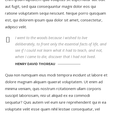
aut fugit, sed quia consequuntur magni dolor eos qui
ratione voluptatem sequi nesciunt. Neque porro quisquam
est, qui dolorem ipsum quia dolor sit amet, consectetur,
adipisci velit.
I went to the woods because I wished to live
deliberately, to front only the essential facts of life, and
see if I could not learn what it had to teach, and not,
when I came to die, discover that I had not lived.
HENRY DAVID THOREAU
Quia non numquam eius modi tempora incidunt ut labore et
dolore magnam aliquam quaerat voluptatem. Ut enim ad
minima veniam, quis nostrum rcitationem ullam corporis
suscipit laboriosam, nisi ut aliquid ex ea commodi
sequatur? Quis autem vel eum iure reprehenderit qui in ea
voluptate velit esse quam nihil lestiae consequatur, vel