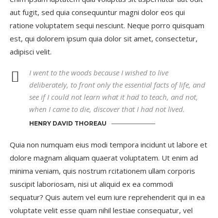
aut fugit, sed quia consequuntur magni dolor eos qui
ratione voluptatem sequi nesciunt. Neque porro quisquam
est, qui dolorem ipsum quia dolor sit amet, consectetur,
adipisci velit.
I went to the woods because I wished to live
deliberately, to front only the essential facts of life, and
see if I could not learn what it had to teach, and not,
when I came to die, discover that I had not lived.
HENRY DAVID THOREAU
Quia non numquam eius modi tempora incidunt ut labore et
dolore magnam aliquam quaerat voluptatem. Ut enim ad
minima veniam, quis nostrum rcitationem ullam corporis
suscipit laboriosam, nisi ut aliquid ex ea commodi
sequatur? Quis autem vel eum iure reprehenderit qui in ea
voluptate velit esse quam nihil lestiae consequatur, vel