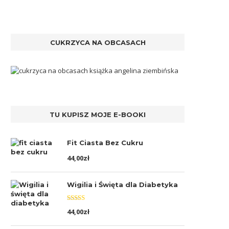
CUKRZYCA NA OBCASACH
TU KUPISZ MOJE E-BOOKI
Fit Ciasta Bez Cukru
44,00
zł
Wigilia i Święta dla Diabetyka
Oceniono
44,00
zł
5.00
na 5