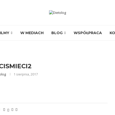
ILMY
W MEDIACH
BLOG
WSPÓŁPRACA
K
CISMIECI2
olog
1 sierpnia, 2017