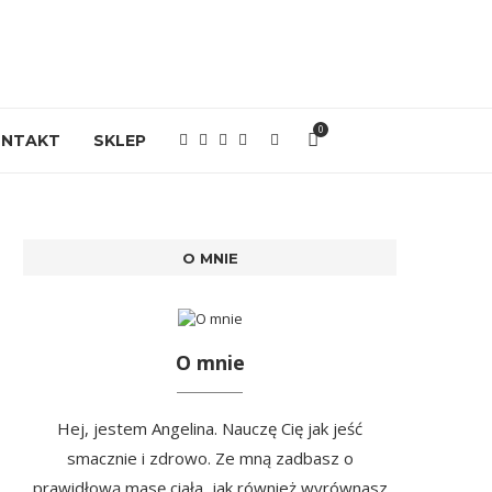
0
ONTAKT
SKLEP
O MNIE
O mnie
Hej, jestem Angelina. Nauczę Cię jak jeść
smacznie i zdrowo. Ze mną zadbasz o
prawidłową masę ciała, jak również wyrównasz