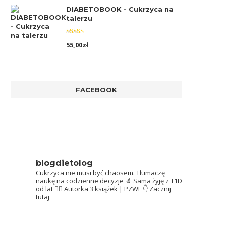
DIABETOBOOK - Cukrzyca na
talerzu
Oceniono
55,00
zł
5.00
na 5
FACEBOOK
blogdietolog
Cukrzyca nie musi być chaosem.
Tłumaczę
naukę na codzienne decyzje 🔬
Sama żyję z T1D
od lat 👩‍⚕️
Autorka 3 książek | PZWL
👇 Zacznij
tutaj