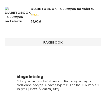
DIABETOBOOK - Cukrzyca na talerzu
Oceniono
55,00
zł
5.00
na 5
FACEBOOK
blogdietolog
Cukrzyca nie musi być chaosem.
Tłumaczę naukę na
codzienne decyzje 🔬
Sama żyję z T1D od lat 👩‍⚕️
Autorka 3
książek | PZWL
👇 Zacznij tutaj