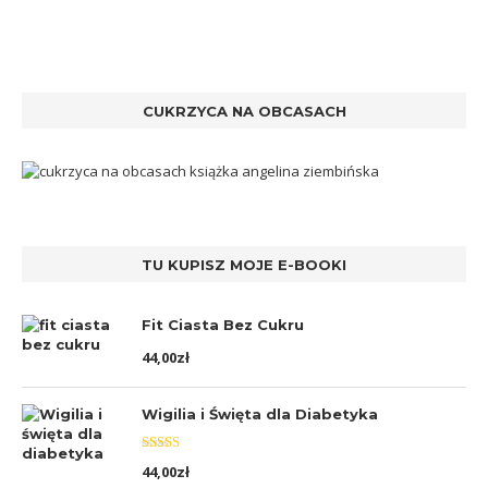
CUKRZYCA NA OBCASACH
TU KUPISZ MOJE E-BOOKI
Fit Ciasta Bez Cukru
44,00
zł
Wigilia i Święta dla Diabetyka
Oceniono
44,00
zł
5.00
na 5