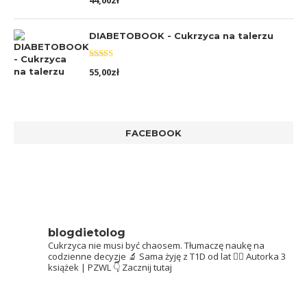
44,00
zł
5.00
na 5
DIABETOBOOK - Cukrzyca na talerzu
Oceniono
55,00
zł
5.00
na 5
FACEBOOK
blogdietolog
Cukrzyca nie musi być chaosem.
Tłumaczę naukę na
codzienne decyzje 🔬
Sama żyję z T1D od lat 👩‍⚕️
Autorka 3
książek | PZWL
👇 Zacznij tutaj