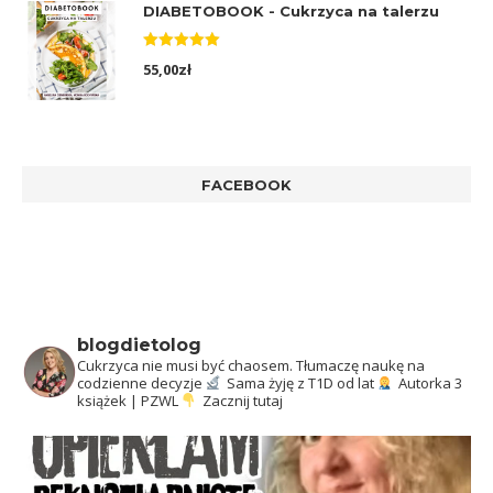
DIABETOBOOK - Cukrzyca na talerzu
Oceniono
55,00
zł
5.00
na 5
FACEBOOK
blogdietolog
Cukrzyca nie musi być chaosem.
Tłumaczę naukę na
codzienne decyzje
Sama żyję z T1D od lat
Autorka 3
książek | PZWL
Zacznij tutaj