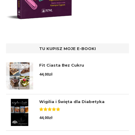
TU KUPISZ MOJE E-BOOKI
Fit Ciasta Bez Cukru
44,00
zł
Wigilia i Święta dla Diabetyka
Oceniono
44,00
zł
5.00
na 5