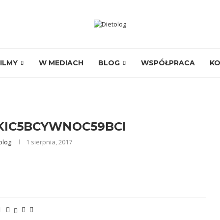
ILMY
W MEDIACH
BLOG
WSPÓŁPRACA
K
KIC5BCYWNOC59BCI
olog
1 sierpnia, 2017