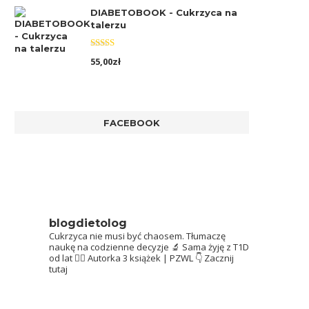
DIABETOBOOK - Cukrzyca na
talerzu
Oceniono
55,00
zł
5.00
na 5
FACEBOOK
blogdietolog
Cukrzyca nie musi być chaosem.
Tłumaczę
naukę na codzienne decyzje 🔬
Sama żyję z T1D
od lat 👩‍⚕️
Autorka 3 książek | PZWL
👇 Zacznij
tutaj