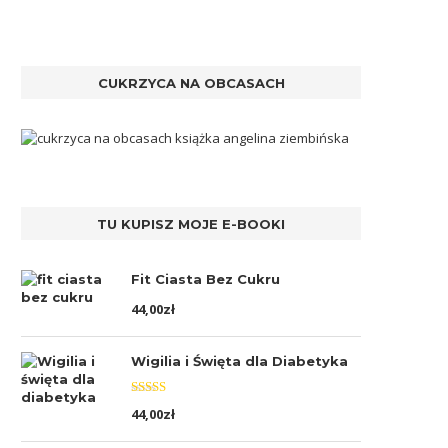
CUKRZYCA NA OBCASACH
TU KUPISZ MOJE E-BOOKI
Fit Ciasta Bez Cukru
44,00
zł
Wigilia i Święta dla Diabetyka
Oceniono
44,00
zł
5.00
na 5