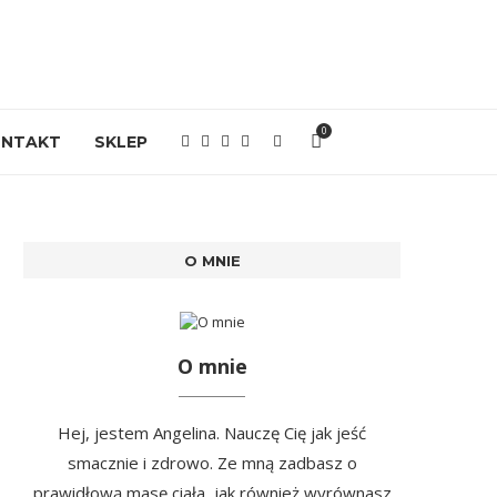
0
ONTAKT
SKLEP
O MNIE
O mnie
Hej, jestem Angelina. Nauczę Cię jak jeść
smacznie i zdrowo. Ze mną zadbasz o
prawidłową masę ciała, jak również wyrównasz