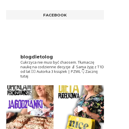
FACEBOOK
blogdietolog
Cukrzyca nie musi być chaosem.
Tłumaczę
naukę na codzienne decyzje 🔬
Sama żyję z T1D
od lat 👩‍⚕️
Autorka 3 książek | PZWL
👇 Zacznij
tutaj