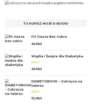
TU KUPISZ MOJE E-BOOKI
Fit Ciasta Bez Cukru
44,00
zł
Wigilia i Święta dla Diabetyka
Oceniono
44,00
zł
5.00
na 5
DIABETOBOOK - Cukrzyca na
talerzu
Oceniono
55,00
zł
5.00
na 5