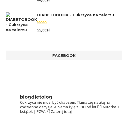
44,00
zł
5.00
na 5
DIABETOBOOK - Cukrzyca na talerzu
Oceniono
55,00
zł
5.00
na 5
FACEBOOK
blogdietolog
Cukrzyca nie musi być chaosem.
Tłumaczę naukę na
codzienne decyzje 🔬
Sama żyję z T1D od lat 👩‍⚕️
Autorka 3
książek | PZWL
👇 Zacznij tutaj