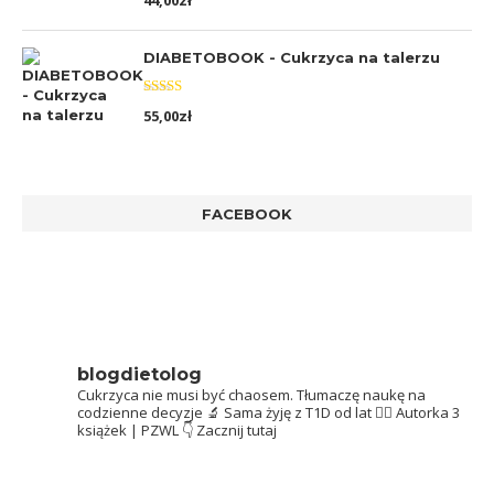
44,00
zł
5.00
na 5
DIABETOBOOK - Cukrzyca na talerzu
Oceniono
55,00
zł
5.00
na 5
FACEBOOK
blogdietolog
Cukrzyca nie musi być chaosem.
Tłumaczę naukę na
codzienne decyzje 🔬
Sama żyję z T1D od lat 👩‍⚕️
Autorka 3
książek | PZWL
👇 Zacznij tutaj