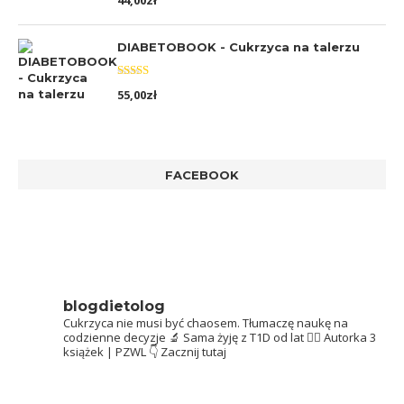
44,00
zł
5.00
na 5
DIABETOBOOK - Cukrzyca na talerzu
Oceniono
55,00
zł
5.00
na 5
FACEBOOK
blogdietolog
Cukrzyca nie musi być chaosem.
Tłumaczę naukę na
codzienne decyzje 🔬
Sama żyję z T1D od lat 👩‍⚕️
Autorka 3
książek | PZWL
👇 Zacznij tutaj