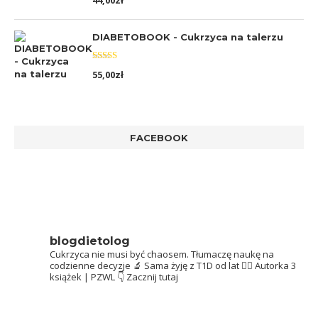
44,00
zł
5.00
na 5
DIABETOBOOK - Cukrzyca na talerzu
Oceniono
55,00
zł
5.00
na 5
FACEBOOK
blogdietolog
Cukrzyca nie musi być chaosem.
Tłumaczę naukę na
codzienne decyzje 🔬
Sama żyję z T1D od lat 👩‍⚕️
Autorka 3
książek | PZWL
👇 Zacznij tutaj