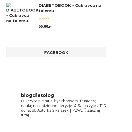
DIABETOBOOK - Cukrzyca na
talerzu
Oceniono
55,00
zł
5.00
na 5
FACEBOOK
blogdietolog
Cukrzyca nie musi być chaosem.
Tłumaczę
naukę na codzienne decyzje 🔬
Sama żyję z T1D
od lat 👩‍⚕️
Autorka 3 książek | PZWL
👇 Zacznij
tutaj