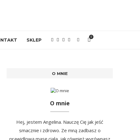
0
ONTAKT
SKLEP
O MNIE
O mnie
Hej, jestem Angelina. Nauczę Cię jak jeść
smacznie i zdrowo. Ze mną zadbasz o
prawidłową masę ciała, jak również wyrównasz