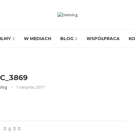
ILMY
W MEDIACH
BLOG
WSPÓŁPRACA
K
C_3869
olog
1 sierpnia, 2017