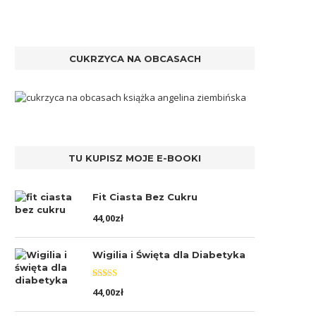
CUKRZYCA NA OBCASACH
TU KUPISZ MOJE E-BOOKI
Fit Ciasta Bez Cukru
44,00
zł
Wigilia i Święta dla Diabetyka
Oceniono
44,00
zł
5.00
na 5