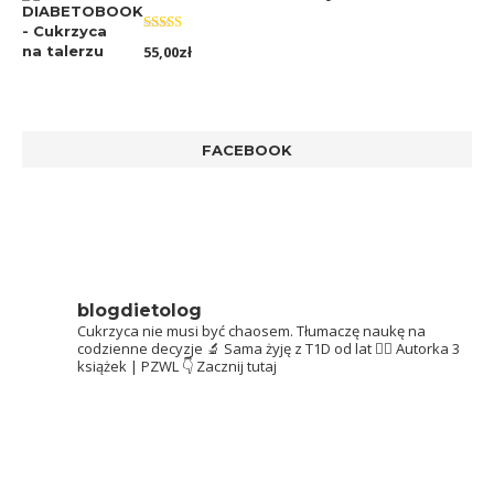
Oceniono
55,00
zł
5.00
na 5
FACEBOOK
blogdietolog
Cukrzyca nie musi być chaosem.
Tłumaczę naukę na
codzienne decyzje 🔬
Sama żyję z T1D od lat 👩‍⚕️
Autorka 3
książek | PZWL
👇 Zacznij tutaj