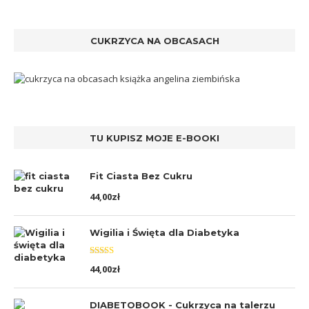
CUKRZYCA NA OBCASACH
TU KUPISZ MOJE E-BOOKI
Fit Ciasta Bez Cukru
44,00
zł
Wigilia i Święta dla Diabetyka
Oceniono
44,00
zł
5.00
na 5
DIABETOBOOK - Cukrzyca na talerzu