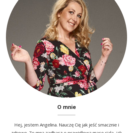
O mnie
Hej, jestem Angelina. Nauczę Cię jak jeść smacznie i
zdrowo. Ze mną zadbasz o prawidłową masę ciała, jak