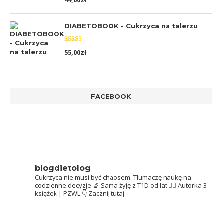
44,00
zł
5.00
na 5
DIABETOBOOK - Cukrzyca na talerzu
Oceniono
55,00
zł
5.00
na 5
FACEBOOK
blogdietolog
Cukrzyca nie musi być chaosem.
Tłumaczę naukę na
codzienne decyzje 🔬
Sama żyję z T1D od lat 👩‍⚕️
Autorka 3
książek | PZWL
👇 Zacznij tutaj