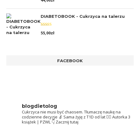
44,00
zł
5.00
na 5
DIABETOBOOK - Cukrzyca na talerzu
Oceniono
55,00
zł
5.00
na 5
FACEBOOK
blogdietolog
Cukrzyca nie musi być chaosem.
Tłumaczę naukę na
codzienne decyzje 🔬
Sama żyję z T1D od lat 👩‍⚕️
Autorka 3
książek | PZWL
👇 Zacznij tutaj