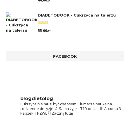
44,00
zł
5.00
na 5
DIABETOBOOK - Cukrzyca na talerzu
Oceniono
55,00
zł
5.00
na 5
FACEBOOK
blogdietolog
Cukrzyca nie musi być chaosem.
Tłumaczę naukę na
codzienne decyzje 🔬
Sama żyję z T1D od lat 👩‍⚕️
Autorka 3
książek | PZWL
👇 Zacznij tutaj