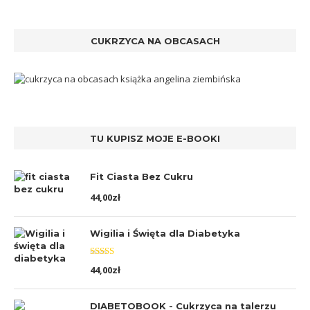
CUKRZYCA NA OBCASACH
TU KUPISZ MOJE E-BOOKI
Fit Ciasta Bez Cukru
44,00
zł
Wigilia i Święta dla Diabetyka
Oceniono
44,00
zł
5.00
na 5
DIABETOBOOK - Cukrzyca na talerzu