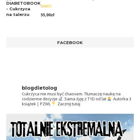
Oceniono
55,00
zł
5.00
na 5
FACEBOOK
blogdietolog
Cukrzyca nie musi być chaosem.
Tłumaczę naukę na
codzienne decyzje
Sama żyję z T1D od lat
Autorka 3
książek | PZWL
Zacznij tutaj