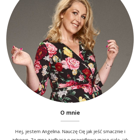
O mnie
Hej, jestem Angelina. Nauczę Cię jak jeść smacznie i
zdrowo. Ze mną zadbasz o prawidłową masę ciała, jak