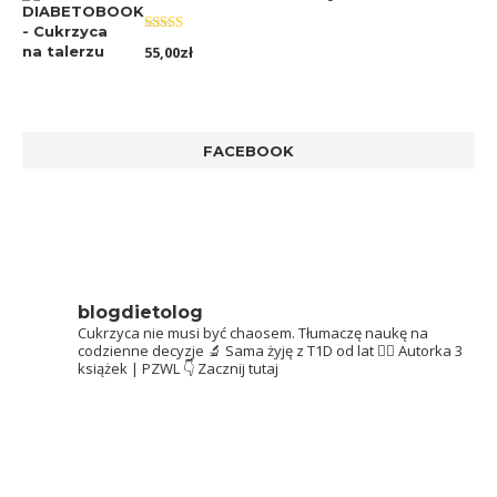
Oceniono
55,00
zł
5.00
na 5
FACEBOOK
blogdietolog
Cukrzyca nie musi być chaosem.
Tłumaczę naukę na
codzienne decyzje 🔬
Sama żyję z T1D od lat 👩‍⚕️
Autorka 3
książek | PZWL
👇 Zacznij tutaj