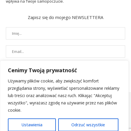
wpływa na Twoje samopoczucie.
Zapisz się do mojego NEWSLETTERA
Cenimy Twoją prywatność
Używamy plików cookie, aby zwiększyć komfort
przeglądania strony, wyświetlać spersonalizowane reklamy
lub treści oraz analizować nasz ruch. Klikając "Akceptuj
wszystko", wyrażasz zgodę na używanie przez nas plików
cookie.
POLITYKA PRYWATNOŚCI
|
REGULAMIN SKLEPU
| 2019 - All Right
Ustawienia
Odrzuć wszystkie
Reserved. Designed and Developed by
PenciDesign