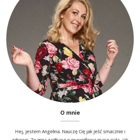
O mnie
Hej, jestem Angelina. Nauczę Cię jak jeść smacznie i
zdrowo. Ze mną zadbasz o prawidłową masę ciała, jak