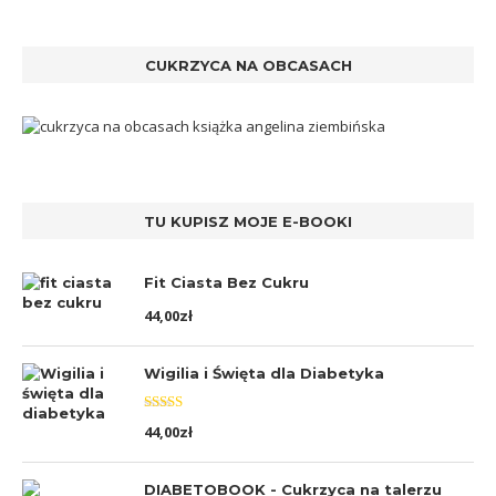
CUKRZYCA NA OBCASACH
TU KUPISZ MOJE E-BOOKI
Fit Ciasta Bez Cukru
44,00
zł
Wigilia i Święta dla Diabetyka
Oceniono
44,00
zł
5.00
na 5
DIABETOBOOK - Cukrzyca na talerzu