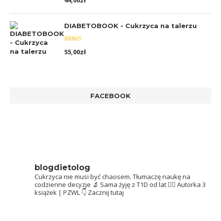
44,00
zł
5.00
na 5
DIABETOBOOK - Cukrzyca na talerzu
Oceniono
55,00
zł
5.00
na 5
FACEBOOK
blogdietolog
Cukrzyca nie musi być chaosem.
Tłumaczę naukę na
codzienne decyzje 🔬
Sama żyję z T1D od lat 👩‍⚕️
Autorka 3
książek | PZWL
👇 Zacznij tutaj