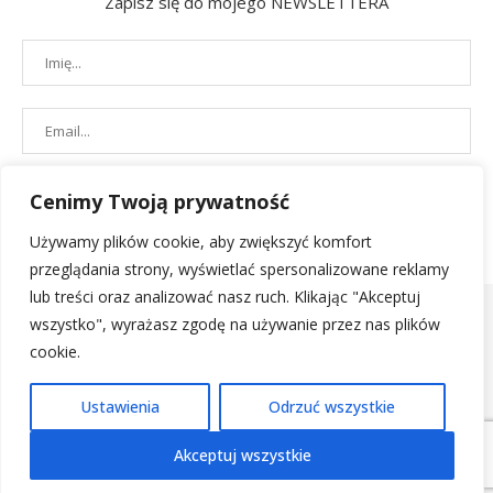
Zapisz się do mojego NEWSLETTERA
Cenimy Twoją prywatność
Używamy plików cookie, aby zwiększyć komfort
przeglądania strony, wyświetlać spersonalizowane reklamy
lub treści oraz analizować nasz ruch. Klikając "Akceptuj
wszystko", wyrażasz zgodę na używanie przez nas plików
cookie.
POLITYKA PRYWATNOŚCI
|
REGULAMIN SKLEPU
| 2019 - All Right
Ustawienia
Odrzuć wszystkie
Reserved. Designed and Developed by
PenciDesign
Akceptuj wszystkie
POWRÓT NA GÓRĘ