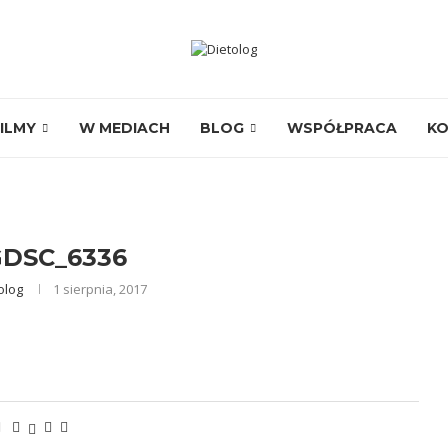
ILMY
W MEDIACH
BLOG
WSPÓŁPRACA
K
DSC_6336
olog
1 sierpnia, 2017