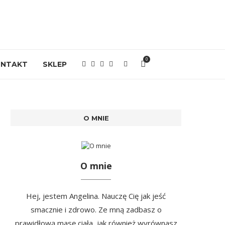
0
ONTAKT
SKLEP
O MNIE
O mnie
Hej, jestem Angelina. Nauczę Cię jak jeść
smacznie i zdrowo. Ze mną zadbasz o
prawidłową masę ciała, jak również wyrównasz