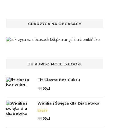
CUKRZYCA NA OBCASACH
TU KUPISZ MOJE E-BOOKI
Fit Ciasta Bez Cukru
44,00
zł
Wigilia i Święta dla Diabetyka
Oceniono
44,00
zł
5.00
na 5