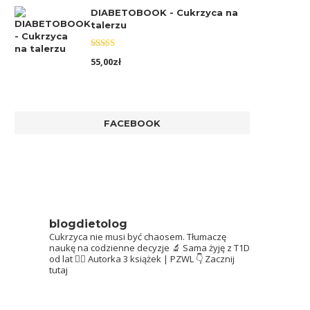
DIABETOBOOK - Cukrzyca na
talerzu
Oceniono
55,00
zł
5.00
na 5
FACEBOOK
blogdietolog
Cukrzyca nie musi być chaosem.
Tłumaczę
naukę na codzienne decyzje 🔬
Sama żyję z T1D
od lat 👩‍⚕️
Autorka 3 książek | PZWL
👇 Zacznij
tutaj