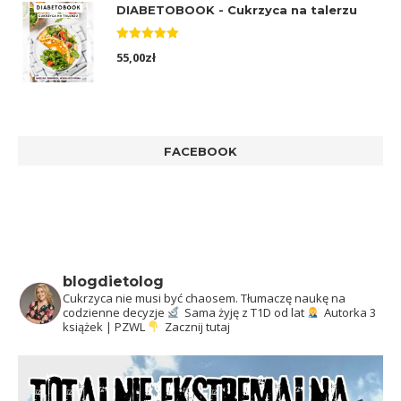
DIABETOBOOK - Cukrzyca na talerzu
Oceniono
55,00
zł
5.00
na 5
FACEBOOK
blogdietolog
Cukrzyca nie musi być chaosem.
Tłumaczę naukę na
codzienne decyzje
Sama żyję z T1D od lat
Autorka 3
książek | PZWL
Zacznij tutaj