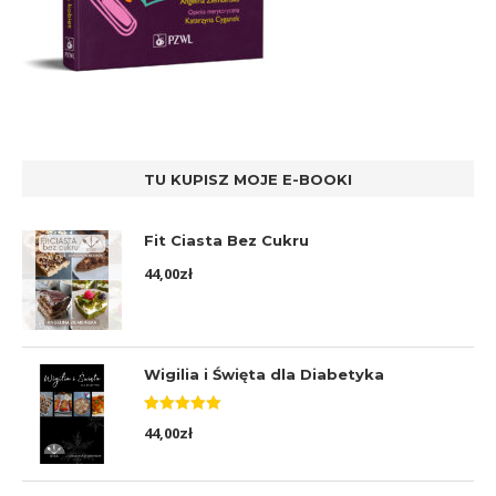
TU KUPISZ MOJE E-BOOKI
Fit Ciasta Bez Cukru
44,00
zł
Wigilia i Święta dla Diabetyka
Oceniono
44,00
zł
5.00
na 5