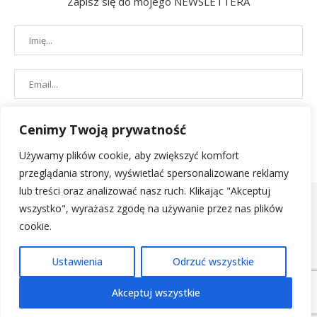
Zapisz się do mojego NEWSLETTERA
Cenimy Twoją prywatność
Używamy plików cookie, aby zwiększyć komfort
przeglądania strony, wyświetlać spersonalizowane reklamy
lub treści oraz analizować nasz ruch. Klikając "Akceptuj
wszystko", wyrażasz zgodę na używanie przez nas plików
cookie.
POLITYKA PRYWATNOŚCI
|
REGULAMIN SKLEPU
| 2019 - All Right
Ustawienia
Odrzuć wszystkie
Reserved. Designed and Developed by
PenciDesign
Akceptuj wszystkie
POWRÓT NA GÓRĘ