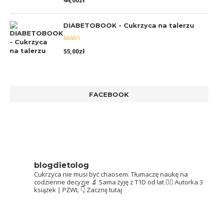
44,00
zł
5.00
na 5
DIABETOBOOK - Cukrzyca na talerzu
Oceniono
55,00
zł
5.00
na 5
FACEBOOK
blogdietolog
Cukrzyca nie musi być chaosem.
Tłumaczę naukę na
codzienne decyzje 🔬
Sama żyję z T1D od lat 👩‍⚕️
Autorka 3
książek | PZWL
👇 Zacznij tutaj