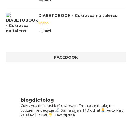
44,00
zł
5.00
na 5
DIABETOBOOK - Cukrzyca na talerzu
Oceniono
55,00
zł
5.00
na 5
FACEBOOK
blogdietolog
Cukrzyca nie musi być chaosem.
Tłumaczę naukę na
codzienne decyzje
Sama żyję z T1D od lat
Autorka 3
książek | PZWL
Zacznij tutaj